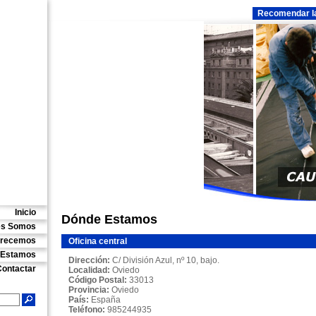
Recomendar l
Inicio
Dónde Estamos
es Somos
frecemos
Oficina central
 Estamos
Dirección:
C/ División Azul, nº 10, bajo.
Contactar
Localidad:
Oviedo
Código Postal:
33013
Provincia:
Oviedo
País:
España
Teléfono:
985244935