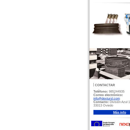
CONTACTAR
Teléfono:
985244935
Correo electrónico:
info@dextursl.com
Contacto:
División Azul 1
33013 Oviedo
Más info