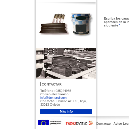
Escriba los cara
aparecen en la 
siguiente
*
CONTACTAR
Teléfono:
985244935
Correo electrónico:
info@dextursl.com
Contacto:
División Azul 10, bajo,
33013 Oviedo
Más info
Contactar
Aviso Leg